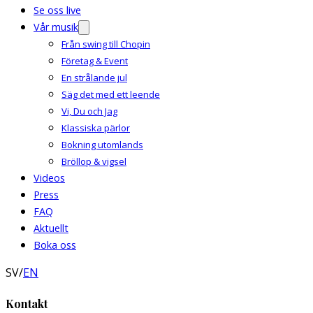
Se oss live
Vår musik
Från swing till Chopin
Företag & Event
En strålande jul
Säg det med ett leende
Vi, Du och Jag
Klassiska pärlor
Bokning utomlands
Bröllop & vigsel
Videos
Press
FAQ
Aktuellt
Boka oss
SV
/
EN
Kontakt