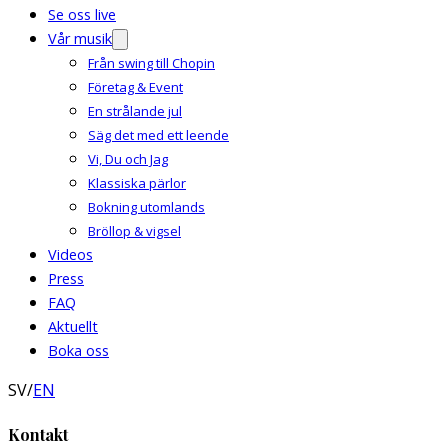
Se oss live
Vår musik
Från swing till Chopin
Företag & Event
En strålande jul
Säg det med ett leende
Vi, Du och Jag
Klassiska pärlor
Bokning utomlands
Bröllop & vigsel
Videos
Press
FAQ
Aktuellt
Boka oss
SV
/
EN
Kontakt