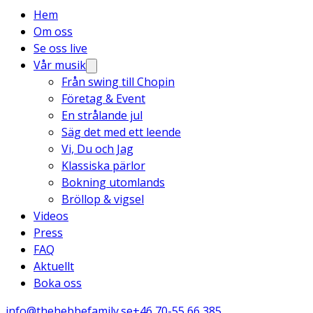
Hem
Om oss
Se oss live
Vår musik
Från swing till Chopin
Företag & Event
En strålande jul
Säg det med ett leende
Vi, Du och Jag
Klassiska pärlor
Bokning utomlands
Bröllop & vigsel
Videos
Press
FAQ
Aktuellt
Boka oss
info@thehebbefamily.se
+46 70-55 66 385