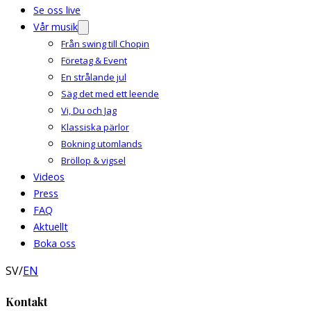
Se oss live
Vår musik
Från swing till Chopin
Företag & Event
En strålande jul
Säg det med ett leende
Vi, Du och Jag
Klassiska pärlor
Bokning utomlands
Bröllop & vigsel
Videos
Press
FAQ
Aktuellt
Boka oss
SV
/
EN
Kontakt