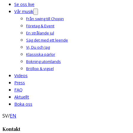
Se oss live
Vår musik
Från swing till Chopin
Företag & Event
En strålande jul
Säg det med ett leende
Vi, Du och Jag
Klassiska pärlor
Bokning utomlands
Bröllop & vigsel
Videos
Press
FAQ
Aktuellt
Boka oss
SV
/
EN
Kontakt