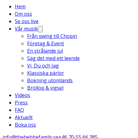
Hem
Om oss
Se oss live
Vår musik
Från swing till Chopin
Företag & Event
En strålande jul
Säg det med ett leende
Vi, Du och Jag
Klassiska pärlor
Bokning utomlands
Bröllop & vigsel
Videos
Press
FAQ
Aktuellt
Boka oss
info@thehebbefamily.se
+46 70-55 66 385