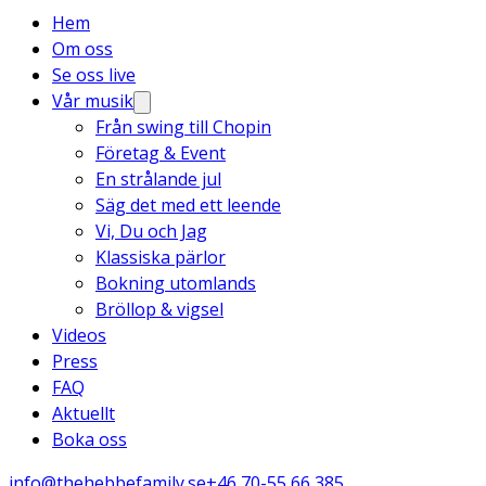
Hem
Om oss
Se oss live
Vår musik
Från swing till Chopin
Företag & Event
En strålande jul
Säg det med ett leende
Vi, Du och Jag
Klassiska pärlor
Bokning utomlands
Bröllop & vigsel
Videos
Press
FAQ
Aktuellt
Boka oss
info@thehebbefamily.se
+46 70-55 66 385