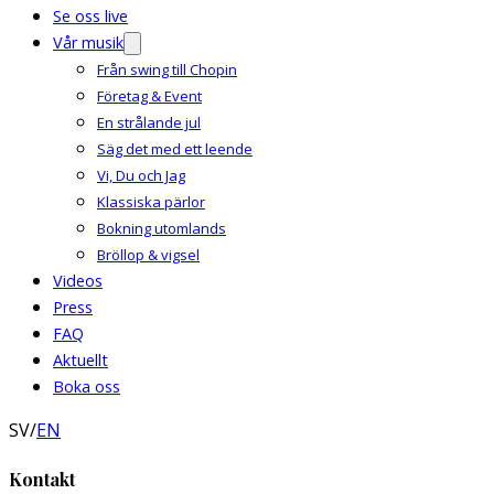
Se oss live
Vår musik
Från swing till Chopin
Företag & Event
En strålande jul
Säg det med ett leende
Vi, Du och Jag
Klassiska pärlor
Bokning utomlands
Bröllop & vigsel
Videos
Press
FAQ
Aktuellt
Boka oss
SV
/
EN
Kontakt