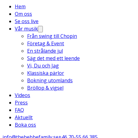
Hem
Om oss
Se oss live
Vår musik
Från swing till Chopin
Företag & Event
En strålande jul
Säg det med ett leende
Vi, Du och Jag
Klassiska pärlor
Bokning utomlands
Bröllop & vigsel
Videos
Press
FAQ
Aktuellt
Boka oss
info@thehebbefamily.se
+46 70-55 66 385