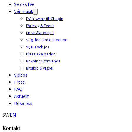
Se oss live
Vår musik
Från swing till Chopin
Företag & Event
En strålande jul
Säg det med ett leende
Vi, Du och Jag
Klassiska pärlor
Bokning utomlands
Bröllop & vigsel
Videos
Press
FAQ
Aktuellt
Boka oss
SV
/
EN
Kontakt