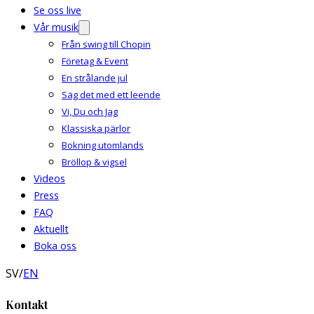
Se oss live
Vår musik
Från swing till Chopin
Företag & Event
En strålande jul
Säg det med ett leende
Vi, Du och Jag
Klassiska pärlor
Bokning utomlands
Bröllop & vigsel
Videos
Press
FAQ
Aktuellt
Boka oss
SV
/
EN
Kontakt