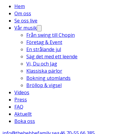
Hem
Om oss
Se oss live
Vår musik
Från swing till Chopin
Företag & Event
En strålande jul
Säg det med ett leende
Vi, Du och Jag
Klassiska pärlor
Bokning utomlands
Bröllop & vigsel
Videos
Press
FAQ
Aktuellt
Boka oss
info@thehebbefamily.se
+46 70-55 66 385