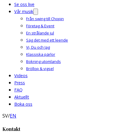
Se oss live
Vår musik
Från swing till Chopin
Företag & Event
En strålande jul
Säg det med ett leende
Vi, Du och Jag
Klassiska pärlor
Bokning utomlands
Bröllop & vigsel
Videos
Press
FAQ
Aktuellt
Boka oss
SV
/
EN
Kontakt