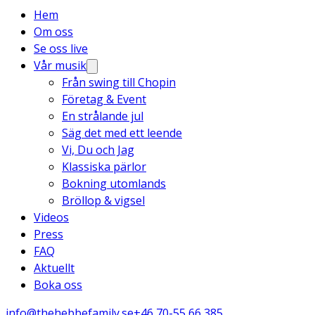
Hem
Om oss
Se oss live
Vår musik
Från swing till Chopin
Företag & Event
En strålande jul
Säg det med ett leende
Vi, Du och Jag
Klassiska pärlor
Bokning utomlands
Bröllop & vigsel
Videos
Press
FAQ
Aktuellt
Boka oss
info@thehebbefamily.se
+46 70-55 66 385