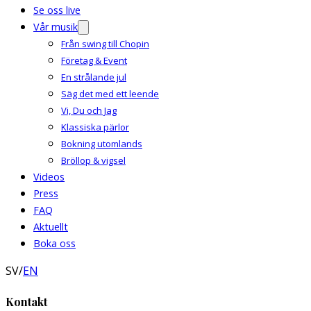
Se oss live
Vår musik
Från swing till Chopin
Företag & Event
En strålande jul
Säg det med ett leende
Vi, Du och Jag
Klassiska pärlor
Bokning utomlands
Bröllop & vigsel
Videos
Press
FAQ
Aktuellt
Boka oss
SV
/
EN
Kontakt