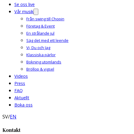
Se oss live
Vår musik
Från swing till Chopin
Företag & Event
En strålande jul
Säg det med ett leende
Vi, Du och Jag
Klassiska pärlor
Bokning utomlands
Bröllop & vigsel
Videos
Press
FAQ
Aktuellt
Boka oss
SV
/
EN
Kontakt