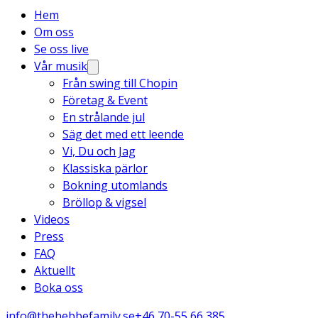
Hem
Om oss
Se oss live
Vår musik
Från swing till Chopin
Företag & Event
En strålande jul
Säg det med ett leende
Vi, Du och Jag
Klassiska pärlor
Bokning utomlands
Bröllop & vigsel
Videos
Press
FAQ
Aktuellt
Boka oss
info@thehebbefamily.se
+46 70-55 66 385